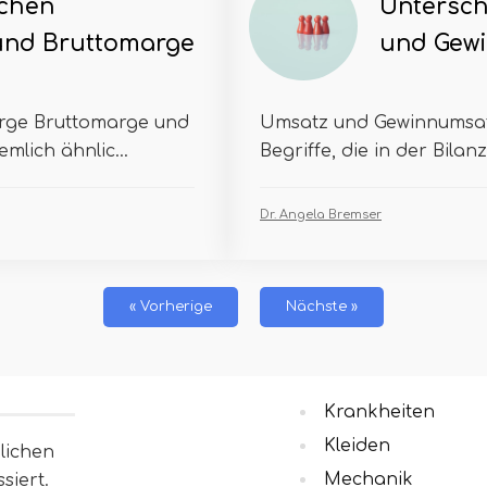
schen
Untersch
und Bruttomarge
und Gew
rge Bruttomarge und
Umsatz und Gewinnumsat
mlich ähnlic...
Begriffe, die in der Bila
Dr. Angela Bremser
« Vorherige
Nächste »
Krankheiten
Kleiden
lichen
Mechanik
siert.