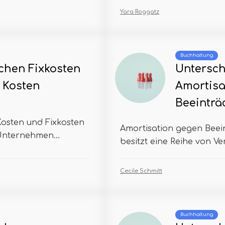
Yara Roggatz
Buchhaltung
chen Fixkosten
Untersch
 Kosten
Amortisa
Beeinträ
osten und Fixkosten
Amortisation gegen Bee
 Unternehmen...
besitzt eine Reihe von Ve
Cecile Schmitt
Buchhaltung