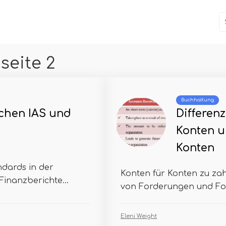
seite 2
Buchhaltung
chen IAS und
Differen
Konten u
Konten
andards in der
Konten für Konten zu za
Finanzberichte...
von Forderungen und For
Eleni Weight