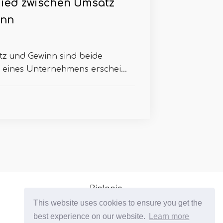
ied zwischen Umsatz
inn
z und Gewinn sind beide
nz eines Unternehmens erschei...
Biologie
This website uses cookies to ensure you get the
Molekularbiologie
best experience on our website.
Learn more
Regierung