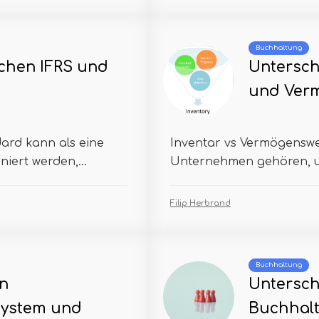
Buchhaltung
chen IFRS und
Untersch
und Ver
ard kann als eine
Inventar vs Vermögenswe
iert werden,...
Unternehmen gehören, u
Filip Herbrand
Buchhaltung
en
Untersch
system und
Buchhal