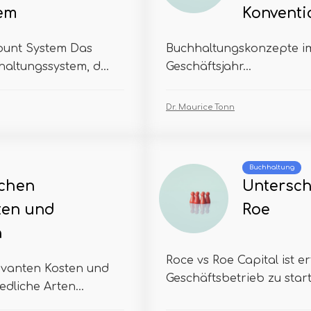
em
Konventi
ount System Das
Buchhaltungskonzepte im
altungssystem, d...
Geschäftsjahr...
Dr. Maurice Tonn
Buchhaltung
schen
Untersch
ten und
Roe
n
Roce vs Roe Capital ist e
evanten Kosten und
Geschäftsbetrieb zu start
dliche Arten...