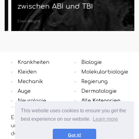
zwischen ABI und TBI
Eleni Weight
Krankheiten
Biologie
Kleiden
Molekularbiologie
Mechanik
Regierung
Auge
Dermatologie
Neurologie
Alle Kategorien
This website uses cookies to ensure you get the
Erfahren Sie mehr über die
best experience on our website.
Learn more
unterschiedlichen Konzepte in dem Bereich,
der Sie interessiert. Viele interessante und
Got it!