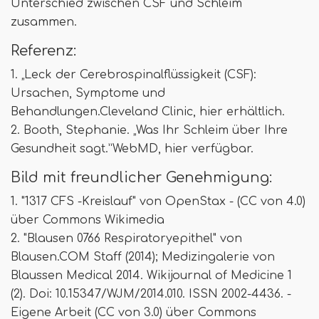
Unterschied zwischen CSF und Schleim
zusammen.
Referenz:
1. „Leck der Cerebrospinalflüssigkeit (CSF):
Ursachen, Symptome und
Behandlungen.Cleveland Clinic, hier erhältlich.
2. Booth, Stephanie. „Was Ihr Schleim über Ihre
Gesundheit sagt.”WebMD, hier verfügbar.
Bild mit freundlicher Genehmigung:
1. "1317 CFS -Kreislauf" von OpenStax - (CC von 4.0)
über Commons Wikimedia
2. "Blausen 0766 Respiratoryepithel" von
Blausen.COM Staff (2014); Medizingalerie von
Blaussen Medical 2014. Wikijournal of Medicine 1
(2). Doi: 10.15347/WJM/2014.010. ISSN 2002-4436. -
Eigene Arbeit (CC von 3.0) über Commons