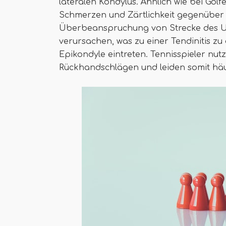
lateralen Kondylus. Ähnlich wie bei Gol
Schmerzen und Zärtlichkeit gegenüber
Überbeanspruchung von Strecke des U
verursachen, was zu einer Tendinitis zu 
Epikondyle eintreten. Tennisspieler nut
Rückhandschlägen und leiden somit häu