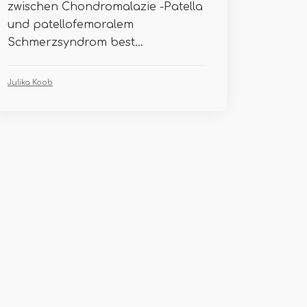
zwischen Chondromalazie -Patella
und patellofemoralem
Schmerzsyndrom best...
Julika Koob