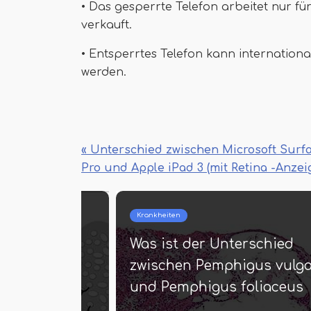
• Das gesperrte Telefon arbeitet nur fü
verkauft.
• Entsperrtes Telefon kann internation
werden.
« Unterschied zwischen Microsoft Surf
Pro und Apple iPad 3 (mit Retina -Anzei
Krankheiten
terschied
Was ist der Unterschied
somal
zwischen Pemphigus vulga
 rezessiven
und Pemphigus foliaceus