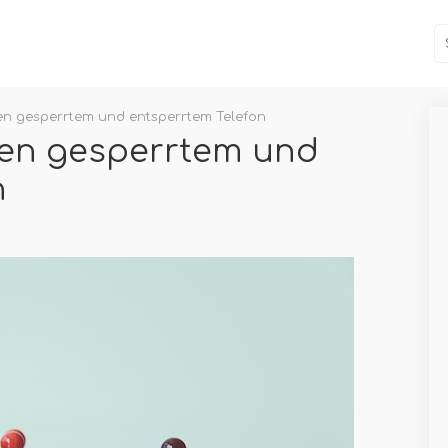
en gesperrtem und entsperrtem Telefon
hen gesperrtem und
n