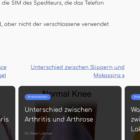
r die SIM des Spediteurs, die das Telefon
al, aber nicht der verschlossene verwendet
ace
Unterschied zwischen Slippern und
ge)
Mokassins »
Krankheiten
Kra
Unterschied zwischen
Wa
ris
Arthritis und Arthrose
zw
La
Hr. Peer Lehner