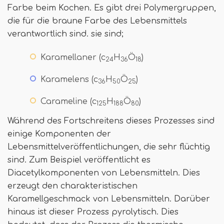
Farbe beim Kochen. Es gibt drei Polymergruppen,
die für die braune Farbe des Lebensmittels
verantwortlich sind. sie sind;
Karamellaner (c
H
Ö
)
24
36
18
Karamelens (c
H
Ö
)
36
50
25
Carameline (c
H
Ö
)
125
188
80
Während des Fortschreitens dieses Prozesses sind
einige Komponenten der
Lebensmittelveröffentlichungen, die sehr flüchtig
sind. Zum Beispiel veröffentlicht es
Diacetylkomponenten von Lebensmitteln. Dies
erzeugt den charakteristischen
Karamellgeschmack von Lebensmitteln. Darüber
hinaus ist dieser Prozess pyrolytisch. Dies