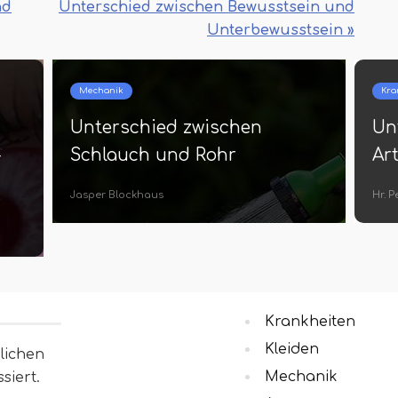
nd
Unterschied zwischen Bewusstsein und
Unterbewusstsein »
Mechanik
Kra
Unterschied zwischen
Un
-
Schlauch und Rohr
Ar
Jasper Blockhaus
Hr. 
Krankheiten
Kleiden
lichen
Mechanik
siert.