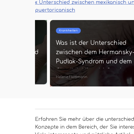
« Unterschied zwischen mexikanisch u
puertoricanisch
Krankheiten
terschied
Was ist der Unterschied
erzehen und
zwischen dem Hermansky
Pudlak-Syndrom und dem
Chediak Higashi-Syndrom
Helene Flottmann
Erfahren Sie mehr über die unterschied
Konzepte in dem Bereich, der Sie interes