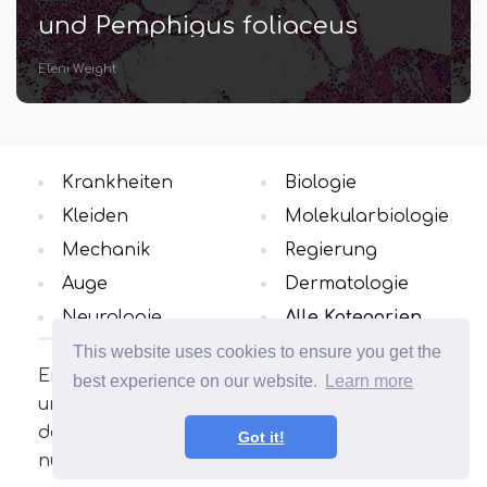
Gian Donie
Krankheiten
Biologie
Kleiden
Molekularbiologie
Mechanik
Regierung
Auge
Dermatologie
Neurologie
Alle Kategorien
This website uses cookies to ensure you get the
Erfahren Sie mehr über die
best experience on our website.
Learn more
unterschiedlichen Konzepte in dem Bereich,
der Sie interessiert. Viele interessante und
Got it!
nützliche Artikel. Erweitern Sie Ihren Horizont