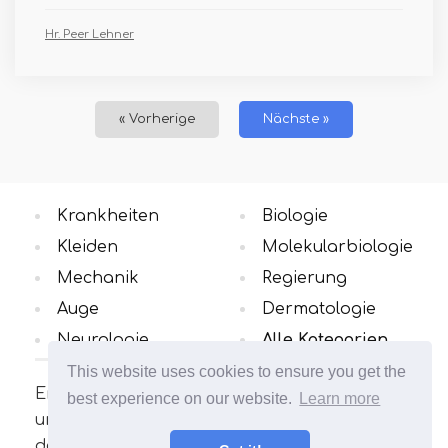
Hr. Peer Lehner
« Vorherige
Nächste »
Krankheiten
Biologie
Kleiden
Molekularbiologie
Mechanik
Regierung
Auge
Dermatologie
Neurologie
Alle Kategorien
This website uses cookies to ensure you get the
Erfahren Sie mehr über die
best experience on our website.
Learn more
unterschiedlichen Konzepte in dem Bereich,
der Sie interessiert. Viele interessante und