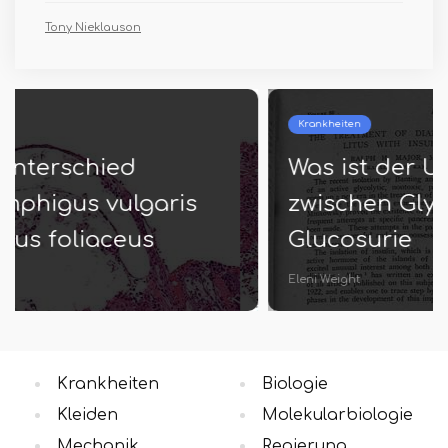
Tony Nieklauson
Krankheiten
Was ist der Unterschied
zwischen Glykosurie und
Glucosurie
Eleni Weight
Krankheiten
Biologie
Kleiden
Molekularbiologie
Mechanik
Regierung