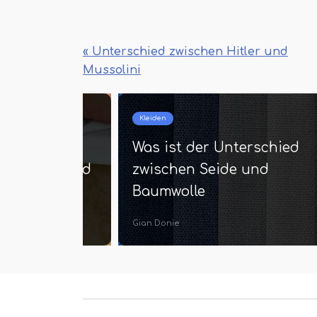
« Unterschied zwischen Hitler und
Mussolini
Krankheiten
Krankhei
Was ist der Unterschied
Unter
zwischen Glykosurie und
Arthr
Glucosurie
Hr. Peer L
Eleni Weight