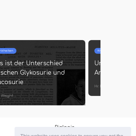
Biologie
rschied
Was ist der Unterschied
thalmie und
zwischen deklarativem und
prozeduralem Gedächtnis
Julika Koob
Biologie