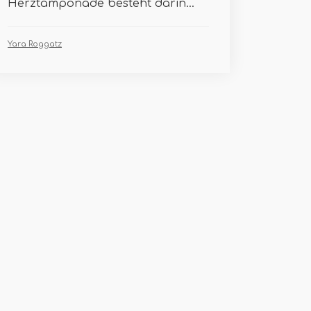
Herztamponade besteht darin...
Yara Roggatz