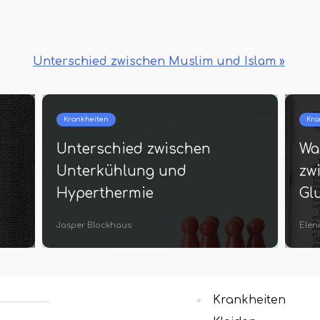
Unterschied zwischen Muslim und Islam »
ten
Auge
schied zwischen
Was ist der Unte
itis und Arthrose
zwischen Xeroph
Keratomalazie
ehner
Cecile Schmitt
Krankheiten