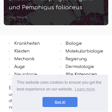
und Pemphigus foliaceus
Eleni Weight
Krankheiten
Biologie
Kleiden
Molekularbiologie
Mechanik
Regierung
Auge
Dermatologie
Neurologie
Alle Kategorien
This website uses cookies to ensure you get the
Erfahren Sie mehr über die
best experience on our website.
Learn more
unterschiedlichen Konzepte in dem Bereich,
der Sie interessiert. Viele interessante und
Got it!
nützliche Artikel. Erweitern Sie Ihren Horizont