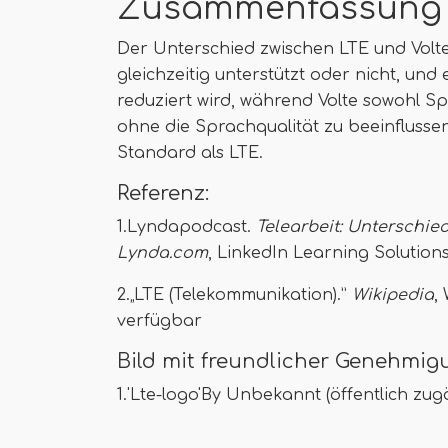
Zusammenfassung -
Der Unterschied zwischen LTE und Volt
gleichzeitig unterstützt oder nicht, und
reduziert wird, während Volte sowohl Sp
ohne die Sprachqualität zu beeinflussen.
Standard als LTE.
Referenz:
1.Lyndapodcast.
Telearbeit: Unterschie
Lynda.com
, LinkedIn Learning Solution
2.„LTE (Telekommunikation).”
Wikipedia
,
verfügbar
Bild mit freundlicher Genehmig
1.'Lte-logo'By Unbekannt (öffentlich z