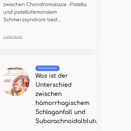
zwischen Chondromalazie -Patella
und patellofemoralem
Schmerzsyndrom best...
Julika Koob
Krankheiten
Was ist der
Unterschied
zwischen
hämorrhagischem
Schlaganfall und
Subarachnoidalblutung