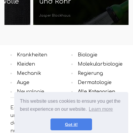
und Rohr
Jasper Blockhaus
Krankheiten
Biologie
Kleiden
Molekularbiologie
Mechanik
Regierung
Auge
Dermatologie
Neurologie
Alle Kategorien
This website uses cookies to ensure you get the
Erfahren Sie mehr über die
best experience on our website.
Learn more
unterschiedlichen Konzepte in dem Bereich,
der Sie interessiert. Viele interessante und
Got it!
nützliche Artikel. Erweitern Sie Ihren Horizont