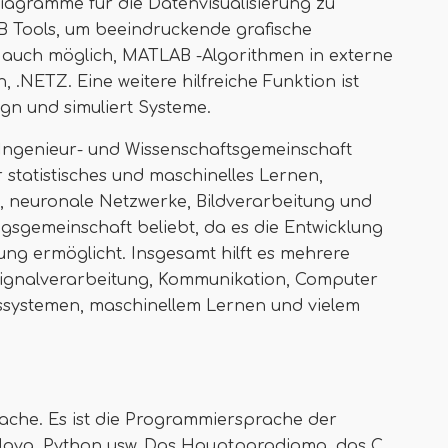
iagramme für die Datenvisualisierung zu
B Tools, um beeindruckende grafische
st auch möglich, MATLAB -Algorithmen in externe
 .NETZ. Eine weitere hilfreiche Funktion ist
ign und simuliert Systeme.
r Ingenieur- und Wissenschaftsgemeinschaft
r statistisches und maschinelles Lernen,
, neuronale Netzwerke, Bildverarbeitung und
ngsgemeinschaft beliebt, da es die Entwicklung
ung ermöglicht. Insgesamt hilft es mehrere
nalverarbeitung, Kommunikation, Computer
gssystemen, maschinellem Lernen und vielem
ache. Es ist die Programmiersprache der
 Java, Python usw. Das Hauptparadigma, das C