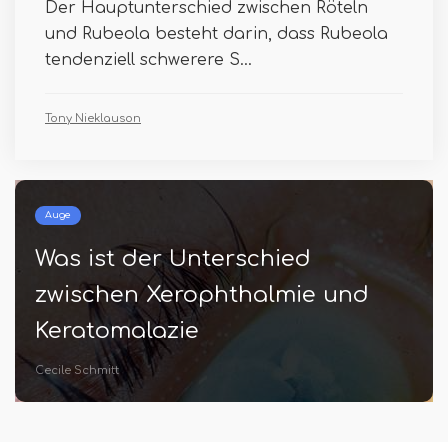
Der Hauptunterschied zwischen Röteln
und Rubeola besteht darin, dass Rubeola
tendenziell schwerere S...
Tony Nieklauson
Auge
Neur
as ist der Unterschied
Un
wischen Xerophthalmie und
un
eratomalazie
Tony 
cile Schmitt