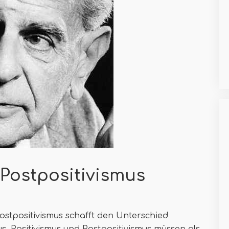
 Postpositivismus
ostpositivismus schafft den Unterschied