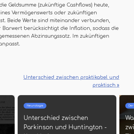
 die Geldsumme (zukünftige Cashflows) heute,
eines Vermögenswerts oder zukünftigen
st. Beide Werte sind miteinander verbunden,
arwert berücksichtigt die Inflation, sodass die
gemessenen Abzinsungssatz. Im zukünftigen
anpasst.
Unterschied zwischen praktikabel und
praktisch »
nkheiten
Mode
s ist der Unterschied
Was ist der U
ischen primärer und
zwischen Lip 