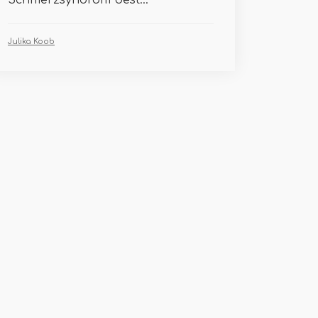
Schmerzsyndrom best...
Julika Koob