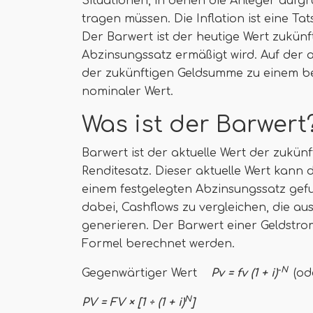
Situationen, in denen die Anleger aufgr
tragen müssen. Die Inflation ist eine Ta
Der Barwert ist der heutige Wert zukün
Abzinsungssatz ermäßigt wird. Auf der a
der zukünftigen Geldsumme zu einem bes
nominaler Wert.
Was ist der Barwert
Barwert ist der aktuelle Wert der zukü
Renditesatz. Dieser aktuelle Wert kann 
einem festgelegten Abzinsungssatz gefu
dabei, Cashflows zu vergleichen, die a
generieren. Der Barwert einer Geldst
Formel berechnet werden.
-N
Gegenwärtiger Wert
Pv = fv (1 + i)
(od
N
PV = FV × [1 ÷ (1 + i)
]