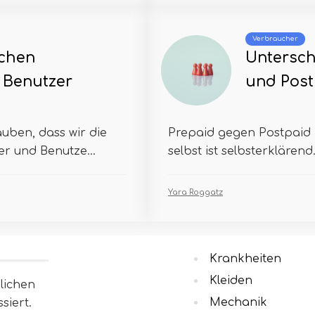
Verbraucher
schen
Untersch
 Benutzer
und Post
uben, dass wir die
Prepaid gegen Postpaid
r und Benutze...
selbst ist selbsterklärend.
Yara Roggatz
Krankheiten
Kleiden
lichen
Mechanik
siert.