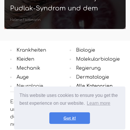
Gian Donie
Krankheiten
Biologie
Kleiden
Molekularbiologie
Mechanik
Regierung
Auge
Dermatologie
Neurologie
Alle Kategorien
This website uses cookies to ensure you get the
Erfahren Sie mehr über die
best experience on our website.
Learn more
unterschiedlichen Konzepte in dem Bereich,
der Sie interessiert. Viele interessante und
Got it!
nützliche Artikel. Erweitern Sie Ihren Horizont