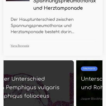
Spannungspneumothorax
und Herztamponade
Der Hauptunterschied zwischen
Spannungspneumothorax und
Herztamponade besteht darin...
Yara Roggatz
Mechanik
Unterschied zwischen Schlauch
und Rohr
Jasper Blockhaus