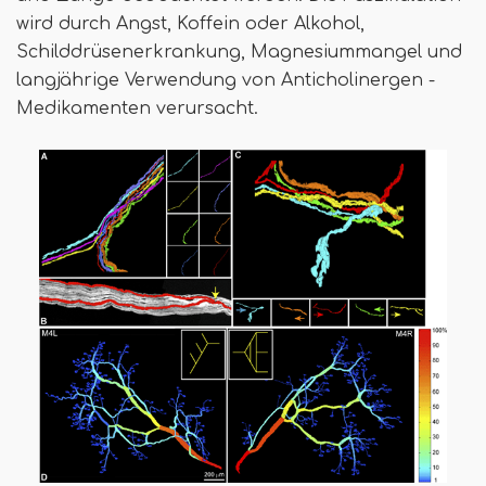
wird durch Angst, Koffein oder Alkohol,
Schilddrüsenerkrankung, Magnesiummangel und
langjährige Verwendung von Anticholinergen -
Medikamenten verursacht.