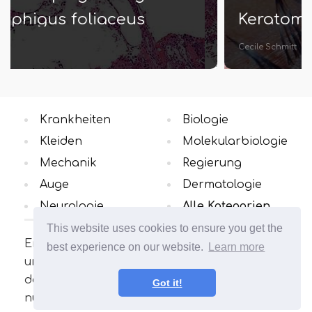
Keratomalazie
Cecile Schmitt
Krankheiten
Biologie
Kleiden
Molekularbiologie
Mechanik
Regierung
Auge
Dermatologie
Neurologie
Alle Kategorien
This website uses cookies to ensure you get the
Erfahren Sie mehr über die
best experience on our website.
Learn more
unterschiedlichen Konzepte in dem Bereich,
der Sie interessiert. Viele interessante und
Got it!
nützliche Artikel. Erweitern Sie Ihren Horizont