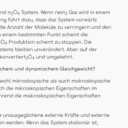
nd n
Ö
System. Wenn nein
Gas wird in einem
2
4
2
ng führt dazu, dass das System vorwärts
die Anzahl der Moleküle zu verringern und den
an einem bestimmten Punkt scheint die
Ö
Produktion scheint zu stoppen. Die
2
4
ystems bleiben unverändert. Aber auf der
konvertiert
Ö
und umgekehrt.
2
4
tischem und dynamischem Gleichgewicht?
sowohl mikroskopische als auch makroskopische
ch die mikroskopischen Eigenschaften im
hrend die makroskopischen Eigenschaften
e unausgeglichene externe Kräfte und externe
n werden. Wenn das System stationär ist,