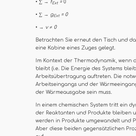
•
∑ → f
=
0
Ext
•
∑ → g
= 0
Ext
•
→ v ≠ 0
Betrachten Sie erneut den Tisch und das
eine Kabine eines Zuges gelegt.
Im Kontext der Thermodynamik, wenn d
bleibt (i.e. Die Energie des Systems bl
Arbeitsübertragung auftreten. Die not
Arbeitseingangs und der Wärmeeingan
der Wärmeausgabe sein muss.
In einem chemischen System tritt ein d
der Reaktanten und Produkte bleiben u
werden in Produkte umgewandelt und P
Aber diese beiden gegensätzlichen Proz