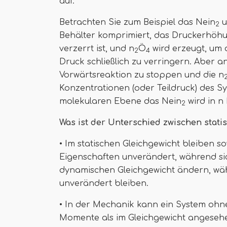
auf.
Betrachten Sie zum Beispiel das Nein
u
2
Behälter komprimiert, das Druckerhöhu
verzerrt ist, und n
Ö
wird erzeugt, um 
2
4
Druck schließlich zu verringern. Aber 
Vorwärtsreaktion zu stoppen und die n
Konzentrationen (oder Teildruck) des S
molekularen Ebene das Nein
wird in n 
2
Was ist der Unterschied zwischen sta
• Im statischen Gleichgewicht bleiben 
Eigenschaften unverändert, während si
dynamischen Gleichgewicht ändern, wä
unverändert bleiben.
• In der Mechanik kann ein System ohn
Momente als im Gleichgewicht angesehe