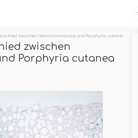
terschied zwischen Hämochromatose und Porphyria cutanea tarda
chied zwischen
nd Porphyria cutanea