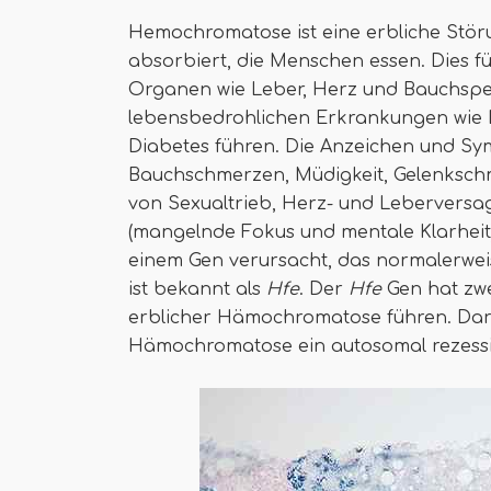
Hemochromatose ist eine erbliche Störu
absorbiert, die Menschen essen. Dies f
Organen wie Leber, Herz und Bauchspeic
lebensbedrohlichen Erkrankungen wie
Diabetes führen. Die Anzeichen und 
Bauchschmerzen, Müdigkeit, Gelenkschm
von Sexualtrieb, Herz- und Lebervers
(mangelnde Fokus und mentale Klarheit
einem Gen verursacht, das normalerweis
ist bekannt als
Hfe
. Der
Hfe
Gen hat zwe
erblicher Hämochromatose führen. Darü
Hämochromatose ein autosomal rezessi